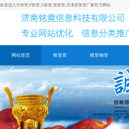
欢迎进入方矩管,P形管,D形管,异形管,天津异形管厂家官方网站
网站首页
锥形管
锥形钢管