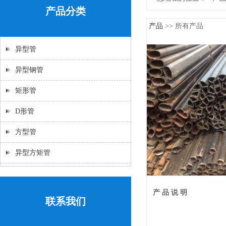
产品分类
产品
>> 所有产品
异型管
异型钢管
矩形管
D形管
方型管
异型方矩管
产 品 说 明
联系我们